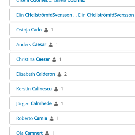
Gisela
CGomez
... Gisela
CGomez
Elin
CHellströmfdSvensson
... Elin
CHellströmfdSvensson
Ostoja
Cado
1
Anders
Caesar
1
Christina
Caesar
1
Elisabeth
Calderon
2
Kerstin
Calinescu
1
Jörgen
Calmhede
1
Roberto
Camia
1
Ola
Camnert
1