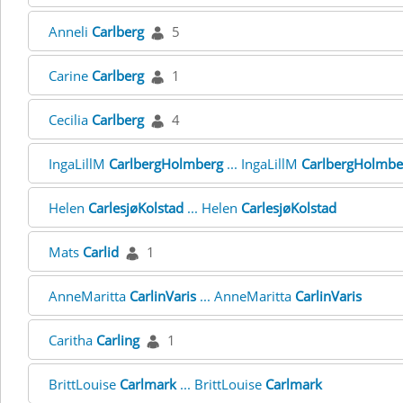
Anneli
Carlberg
5
Carine
Carlberg
1
Cecilia
Carlberg
4
IngaLillM
CarlbergHolmberg
... IngaLillM
CarlbergHolmbe
Helen
CarlesjøKolstad
... Helen
CarlesjøKolstad
Mats
Carlid
1
AnneMaritta
CarlinVaris
... AnneMaritta
CarlinVaris
Caritha
Carling
1
BrittLouise
Carlmark
... BrittLouise
Carlmark