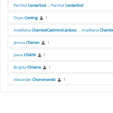
PerOlof
Centerlind
... PerOlof
Centerlind
Örjan
Centing
1
AnaMaria
ChambelCasimiroCardoso
... AnaMaria
Chambe
Jessica
Cherian
1
Jaana
Chikhli
1
Birgitta
Chisena
1
Alexander
Choromanski
1