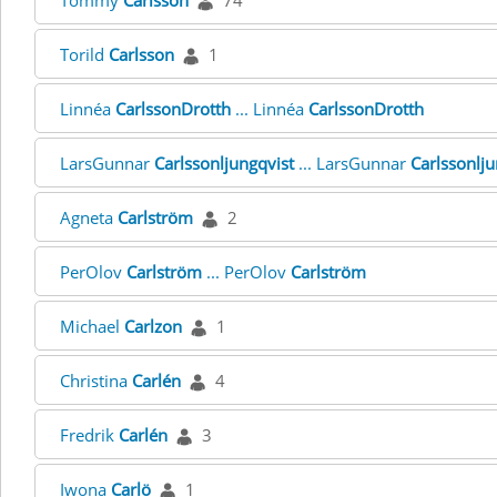
Tommy
Carlsson
74
Torild
Carlsson
1
Linnéa
CarlssonDrotth
... Linnéa
CarlssonDrotth
LarsGunnar
Carlssonljungqvist
... LarsGunnar
Carlssonlju
Agneta
Carlström
2
PerOlov
Carlström
... PerOlov
Carlström
Michael
Carlzon
1
Christina
Carlén
4
Fredrik
Carlén
3
Iwona
Carlö
1