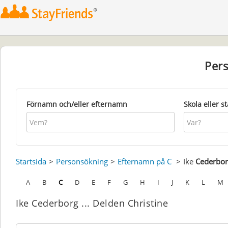
Per
Förnamn och/eller efternamn
Skola eller s
Startsida
Personsökning
Efternamn på C
Ike
Cederbor
A
B
C
D
E
F
G
H
I
J
K
L
M
Ike Cederborg ... Delden Christine