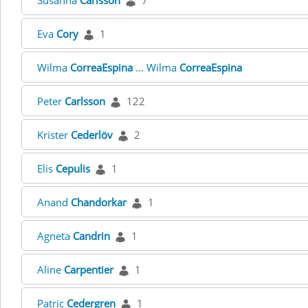
Susanna
Carlsson
7
Eva
Cory
1
Wilma
CorreaEspina
... Wilma
CorreaEspina
Peter
Carlsson
122
Krister
Cederlöv
2
Elis
Cepulis
1
Anand
Chandorkar
1
Agneta
Candrin
1
Aline
Carpentier
1
Patric
Cedergren
1