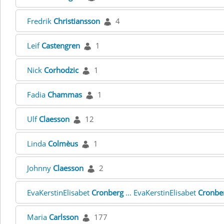
Fredrik
Christiansson
4
Leif
Castengren
1
Nick
Corhodzic
1
Fadia
Chammas
1
Ulf
Claesson
12
Linda
Colmèus
1
Johnny
Claesson
2
EvaKerstinElisabet
Cronberg
... EvaKerstinElisabet
Cronbe
Maria
Carlsson
177