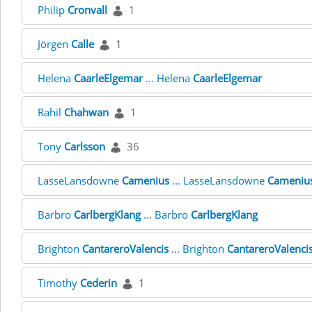
Philip
Cronvall
1
Jörgen
Calle
1
Helena
CaarleElgemar
... Helena
CaarleElgemar
Rahil
Chahwan
1
Tony
Carlsson
36
LasseLansdowne
Camenius
... LasseLansdowne
Cameniu
Barbro
CarlbergKlang
... Barbro
CarlbergKlang
Brighton
CantareroValencis
... Brighton
CantareroValenci
Timothy
Cederin
1