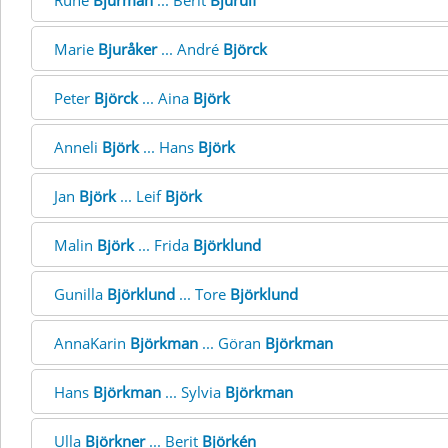
Rune
Bjurman
... Berit
Bjurulf
Marie
Bjuråker
... André
Björck
Peter
Björck
... Aina
Björk
Anneli
Björk
... Hans
Björk
Jan
Björk
... Leif
Björk
Malin
Björk
... Frida
Björklund
Gunilla
Björklund
... Tore
Björklund
AnnaKarin
Björkman
... Göran
Björkman
Hans
Björkman
... Sylvia
Björkman
Ulla
Björkner
... Berit
Björkén