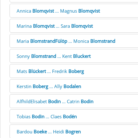
Annica
Blomqvist
... Magnus
Blomqvist
Marina
Blomqvist
... Sara
Blomqvist
Maria
BlomstrandFülöp
... Monica
Blomstrand
Sonny
Blomstrand
... Kent
Bluckert
Mats
Blückert
... Fredrik
Boberg
Kerstin
Boberg
... Ally
Bodalen
AlfhildElisabet
Bodin
... Catrin
Bodin
Tobias
Bodin
... Claes
Bodén
Bardou
Boeke
... Heidi
Bogren