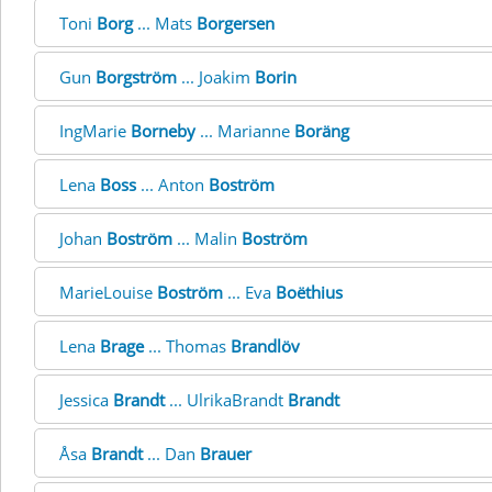
Toni
Borg
... Mats
Borgersen
Gun
Borgström
... Joakim
Borin
IngMarie
Borneby
... Marianne
Boräng
Lena
Boss
... Anton
Boström
Johan
Boström
... Malin
Boström
MarieLouise
Boström
... Eva
Boëthius
Lena
Brage
... Thomas
Brandlöv
Jessica
Brandt
... UlrikaBrandt
Brandt
Åsa
Brandt
... Dan
Brauer