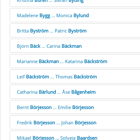
Kristina
Burén
... Stefan
Byding
Madelene
Bygg
... Monica
Bylund
Britta
Byström
... Patric
Byström
Björn
Bäck
... Carina
Bäckman
Marianne
Bäckman
... Katarina
Bäckström
Leif
Bäckström
... Thomas
Bäckström
Catharina
Bärlund
... Åse
Bågenheim
Bernt
Börjesson
... Emilie
Börjesson
Fredrik
Börjesson
... Johan
Börjesson
Mikael
Börjesson
... Solveig
Baardsen