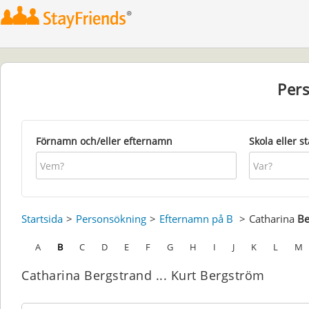
Per
Förnamn och/eller efternamn
Skola eller s
Startsida
Personsökning
Efternamn på B
Catharina
Be
A
B
C
D
E
F
G
H
I
J
K
L
M
Catharina Bergstrand ... Kurt Bergström