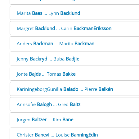
Marita
Baas
... Lynn
Backlund
Margret
Backlund
... Carin
BackmanEriksson
Anders
Backman
... Marita
Backman
Jenny
Backryd
... Buba
Badjie
Jonte
Bajds
... Tomas
Bakke
KarinIngeborgGunilla
Balado
... Pierre
Balkén
Annsofie
Balogh
... Gred
Baltz
Jurgen
Baltzer
... Kim
Bane
Christer
Banevi
... Louise
BanningEdin