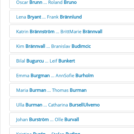
Oscar
Brunn
... Roland
Bruno
Lena
Bryant
... Frank
Brännlund
Katrin
Brännström
... BrittMarie
Brännvall
Kim
Brännvall
... Branislav
Budimcic
Bilal
Bugurcu
... Leif
Bunkert
Emma
Burgman
... AnnSofie
Burholm
Maria
Burman
... Thomas
Burman
Ulla
Burman
... Catharina
BursellUlvemo
Johan
Burström
... Olle
Burvall