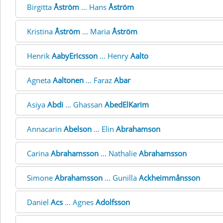
Birgitta
Åström
... Hans
Åström
Kristina
Åström
... Maria
Åström
Henrik
AabyEricsson
... Henry
Aalto
Agneta
Aaltonen
... Faraz
Abar
Asiya
Abdi
... Ghassan
AbedElKarim
Annacarin
Abelson
... Elin
Abrahamson
Carina
Abrahamsson
... Nathalie
Abrahamsson
Simone
Abrahamsson
... Gunilla
Ackheimmånsson
Daniel
Acs
... Agnes
Adolfsson