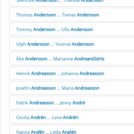
SvenOve
Andersson
... Therese
Andersson
Thomas
Andersson
... Tomas
Andersson
Tommy
Andersson
... Ulla
Andersson
Ulph
Andersson
... Yvonne
Andersson
Åke
Andersson
... Marianne
AndreaniGörtz
Henrik
Andreasson
... Johanna
Andreasson
Josefin
Andreasson
... Maria
Andreasson
Patrik
Andreasson
... Jenny
André
Cecilia
Andrén
... Lena
Andrén
Hanna
Andèn
... Lotta
Anglén