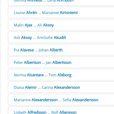
Gunilla
Ahnfeldt
... Lena
Ahrnbom
Louise
Ahrèn
... Marianne
Airisniemi
Malin
Ajax
... Ali
Aksoy
Asli
Aksoy
... AnnSofie
Akudili
Pia
Alavesa
... Johan
Alberth
Peter
Albertson
... Jan
Albertsson
Norma
Alcantara
... Tom
Aleborg
Diana
Alemir
... Carina
Alexandersson
Marianne
Alexandersson
... Sofia
Alexandersson
Lisbeth
Alfredsson
... Rolf
Allansson