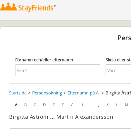
Per
Förnamn och/eller efternamn
Skola eller s
Startsida
Personsökning
Efternamn på A
Birgitta
Åst
A
B
C
D
E
F
G
H
I
J
K
L
M
Birgitta Åström ... Martin Alexandersson