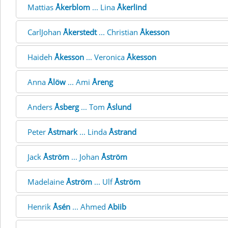
Mattias
Åkerblom
... Lina
Åkerlind
CarlJohan
Åkerstedt
... Christian
Åkesson
Haideh
Åkesson
... Veronica
Åkesson
Anna
Ålöw
... Ami
Åreng
Anders
Åsberg
... Tom
Åslund
Peter
Åstmark
... Linda
Åstrand
Jack
Åström
... Johan
Åström
Madelaine
Åström
... Ulf
Åström
Henrik
Åsén
... Ahmed
Abiib