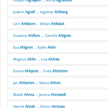
Azadeh
Aghajani
... Mona
Agnefeldt
Joakim
Agrell
... Ingemar
Ahlberg
Linn
Ahlblom
... Bittan
Ahlbäck
Susanne
Ahlfors
... Camilla
Ahlgren
Eva
Ahlgren
... Kjelle
Ahlin
Magnus
Ahlin
... Lisa
Ahlnäs
Emma
Ahlqvist
... Frida
Ahlström
Jan
Ahlström
... Maria
Ahlvin
Malek
Ahmo
... Jessica
Ahnstedt
Henrik
Ahnér
... Simon
Airiman