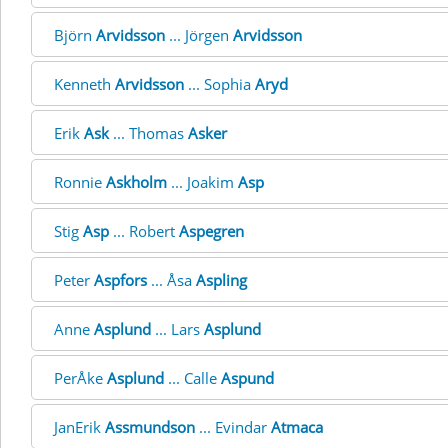
Björn
Arvidsson
... Jörgen
Arvidsson
Kenneth
Arvidsson
... Sophia
Aryd
Erik
Ask
... Thomas
Asker
Ronnie
Askholm
... Joakim
Asp
Stig
Asp
... Robert
Aspegren
Peter
Aspfors
... Åsa
Aspling
Anne
Asplund
... Lars
Asplund
PerÅke
Asplund
... Calle
Aspund
JanErik
Assmundson
... Evindar
Atmaca