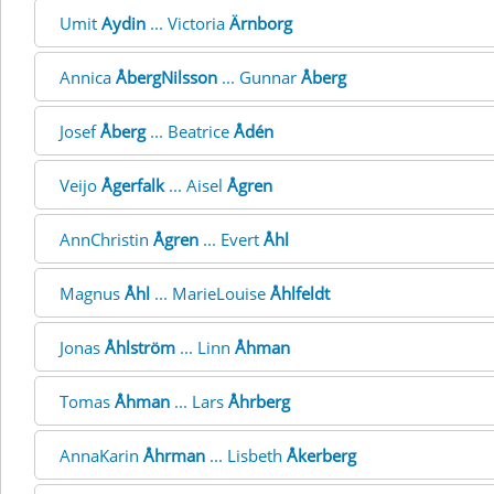
Umit
Aydin
... Victoria
Ärnborg
Annica
ÅbergNilsson
... Gunnar
Åberg
Josef
Åberg
... Beatrice
Ådén
Veijo
Ågerfalk
... Aisel
Ågren
AnnChristin
Ågren
... Evert
Åhl
Magnus
Åhl
... MarieLouise
Åhlfeldt
Jonas
Åhlström
... Linn
Åhman
Tomas
Åhman
... Lars
Åhrberg
AnnaKarin
Åhrman
... Lisbeth
Åkerberg