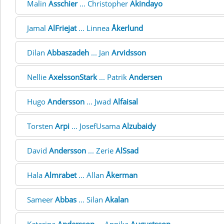
Malin
Asschier
... Christopher
Akindayo
Jamal
AlFriejat
... Linnea
Åkerlund
Dilan
Abbaszadeh
... Jan
Arvidsson
Nellie
AxelssonStark
... Patrik
Andersen
Hugo
Andersson
... Jwad
Alfaisal
Torsten
Arpi
... JosefUsama
Alzubaidy
David
Andersson
... Zerie
AlSsad
Hala
Almrabet
... Allan
Åkerman
Sameer
Abbas
... Silan
Akalan