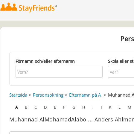
Per
Förnamn och/eller efternamn
Skola eller s
Startsida
Personsökning
Efternamn på A
Muhannad
A
B
C
D
E
F
G
H
I
J
K
L
M
Muhannad AlMohamadAlabo ... Anders Ahlma