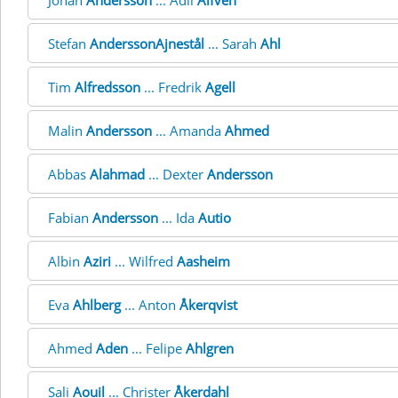
Johan
Andersson
... Adil
Alfven
Stefan
AnderssonAjnestål
... Sarah
Ahl
Tim
Alfredsson
... Fredrik
Agell
Malin
Andersson
... Amanda
Ahmed
Abbas
Alahmad
... Dexter
Andersson
Fabian
Andersson
... Ida
Autio
Albin
Aziri
... Wilfred
Aasheim
Eva
Ahlberg
... Anton
Åkerqvist
Ahmed
Aden
... Felipe
Ahlgren
Sali
Aouil
... Christer
Åkerdahl