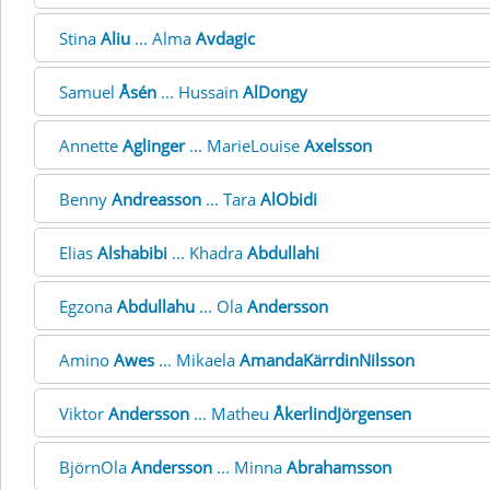
Stina
Aliu
... Alma
Avdagic
Samuel
Åsén
... Hussain
AlDongy
Annette
Aglinger
... MarieLouise
Axelsson
Benny
Andreasson
... Tara
AlObidi
Elias
Alshabibi
... Khadra
Abdullahi
Egzona
Abdullahu
... Ola
Andersson
Amino
Awes
... Mikaela
AmandaKärrdinNilsson
Viktor
Andersson
... Matheu
ÅkerlindJörgensen
BjörnOla
Andersson
... Minna
Abrahamsson