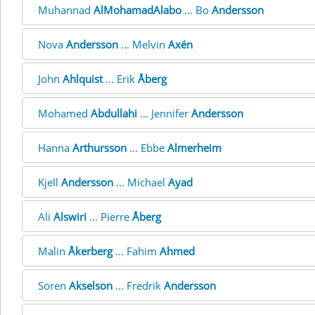
Muhannad
AlMohamadAlabo
... Bo
Andersson
Nova
Andersson
... Melvin
Axén
John
Ahlquist
... Erik
Åberg
Mohamed
Abdullahi
... Jennifer
Andersson
Hanna
Arthursson
... Ebbe
Almerheim
Kjell
Andersson
... Michael
Ayad
Ali
Alswiri
... Pierre
Åberg
Malin
Åkerberg
... Fahim
Ahmed
Sören
Akselson
... Fredrik
Andersson