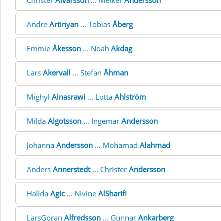
Christer
Alvarsson
... Melker
Andersson
Andre
Artinyan
... Tobias
Åberg
Emmie
Åkesson
... Noah
Akdag
Lars
Akervall
... Stefan
Åhman
Mighyl
Alnasrawi
... Lotta
Ahlström
Milda
Algotsson
... Ingemar
Andersson
Johanna
Andersson
... Mohamad
Alahmad
Anders
Annerstedt
... Christer
Andersson
Halida
Agic
... Nivine
AlSharifi
LarsGöran
Alfredsson
... Gunnar
Ankarberg