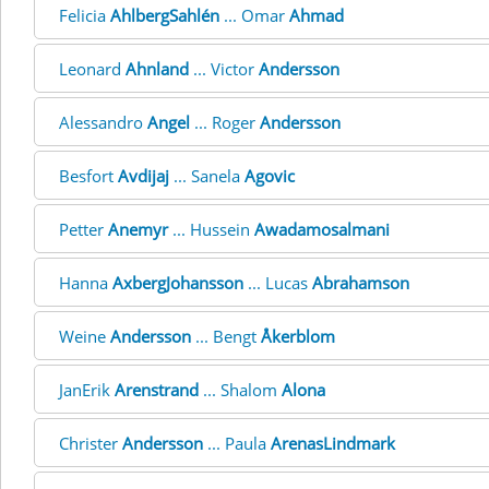
Felicia
AhlbergSahlén
... Omar
Ahmad
Leonard
Ahnland
... Victor
Andersson
Alessandro
Angel
... Roger
Andersson
Besfort
Avdijaj
... Sanela
Agovic
Petter
Anemyr
... Hussein
Awadamosalmani
Hanna
AxbergJohansson
... Lucas
Abrahamson
Weine
Andersson
... Bengt
Åkerblom
JanErik
Arenstrand
... Shalom
Alona
Christer
Andersson
... Paula
ArenasLindmark