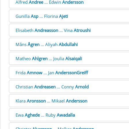
Alfred
Andree
... Edwin
Andersson
Gunilla
Asp
... Florina
Ajeti
Elisabeth
Andreasson
... Vina
Atroushi
Måns
Ågren
... Aliyah
Abdullahi
Matheo
Ahlgren
... Joulia
Alsaiqali
Frida
Amnow
... Jan
AnderssonGreiff
Christian
Andreasen
... Conny
Arnold
Klara
Aronsson
... Mikael
Andersson
Ewa
Aghede
... Ruby
Awadalla