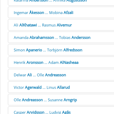
Katarina
Andersson
... Annika
Augustsson
Ingemar
Åkesson
... Mobina
Afzali
Ali
AlKhatawi
... Rasmus
Alvemur
Amanda
Abrahamsson
... Tobias
Andersson
Simon
Apanerio
... Torbjörn
Alfredsson
Henrik
Aronsson
... Adam
AlNasheaa
Delwar
Ali
... Olle
Andreasson
Victor
Agerwald
... Linus
Allarud
Olle
Andreasson
... Susanne
Arngrip
Casper
Arvidsson
... Ludvig
Agås