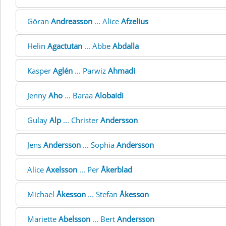
Göran
Andreasson
... Alice
Afzelius
Helin
Agactutan
... Abbe
Abdalla
Kasper
Aglén
... Parwiz
Ahmadi
Jenny
Aho
... Baraa
Alobaidi
Gulay
Alp
... Christer
Andersson
Jens
Andersson
... Sophia
Andersson
Alice
Axelsson
... Per
Åkerblad
Michael
Åkesson
... Stefan
Åkesson
Mariette
Abelsson
... Bert
Andersson