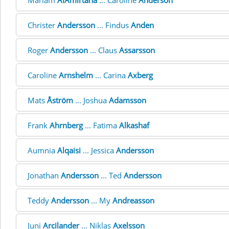
Mariam
AlAmirtaha
... Caroline
Anderson
Christer
Andersson
... Findus
Anden
Roger
Andersson
... Claus
Assarsson
Caroline
Arnshelm
... Carina
Axberg
Mats
Åström
... Joshua
Adamsson
Frank
Ahrnberg
... Fatima
Alkashaf
Aumnia
Alqaisi
... Jessica
Andersson
Jonathan
Andersson
... Ted
Andersson
Teddy
Andersson
... My
Andreasson
Juni
Arcilander
... Niklas
Axelsson