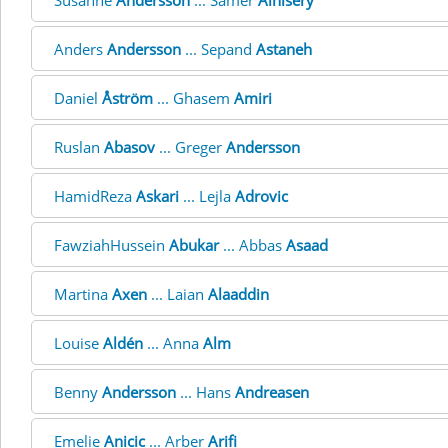
Susanne
Andersson
... Samer
Alnisery
Anders
Andersson
... Sepand
Astaneh
Daniel
Åström
... Ghasem
Amiri
Ruslan
Abasov
... Greger
Andersson
HamidReza
Askari
... Lejla
Adrovic
FawziahHussein
Abukar
... Abbas
Asaad
Martina
Axen
... Laian
Alaaddin
Louise
Aldén
... Anna
Alm
Benny
Andersson
... Hans
Andreasen
Emelie
Anicic
... Arber
Arifi