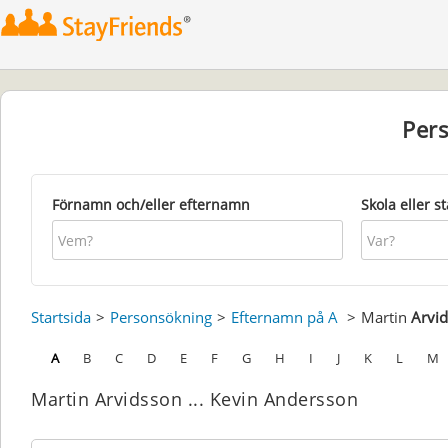
Per
Förnamn och/eller efternamn
Skola eller s
Startsida
Personsökning
Efternamn på A
Martin
Arvi
A
B
C
D
E
F
G
H
I
J
K
L
M
Martin Arvidsson ... Kevin Andersson