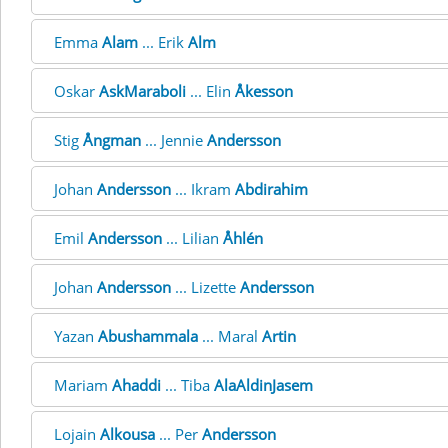
Emma
Alam
... Erik
Alm
Oskar
AskMaraboli
... Elin
Åkesson
Stig
Ångman
... Jennie
Andersson
Johan
Andersson
... Ikram
Abdirahim
Emil
Andersson
... Lilian
Åhlén
Johan
Andersson
... Lizette
Andersson
Yazan
Abushammala
... Maral
Artin
Mariam
Ahaddi
... Tiba
AlaAldinJasem
Lojain
Alkousa
... Per
Andersson