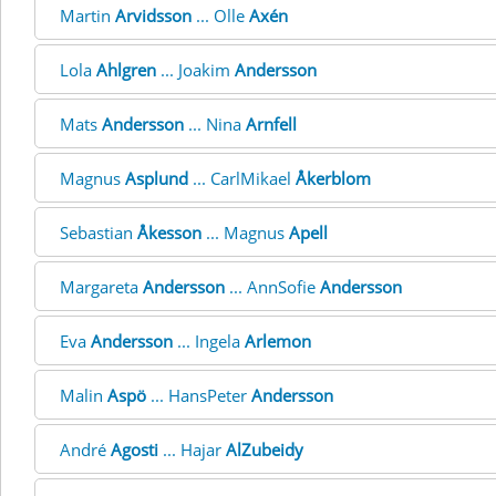
Martin
Arvidsson
... Olle
Axén
Lola
Ahlgren
... Joakim
Andersson
Mats
Andersson
... Nina
Arnfell
Magnus
Asplund
... CarlMikael
Åkerblom
Sebastian
Åkesson
... Magnus
Apell
Margareta
Andersson
... AnnSofie
Andersson
Eva
Andersson
... Ingela
Arlemon
Malin
Aspö
... HansPeter
Andersson
André
Agosti
... Hajar
AlZubeidy