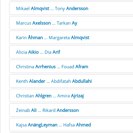
Mikael
Almqvist
... Tony
Andersson
Marcus
Axelsson
... Tarkan
Ay
Karin
Åhman
... Margareta
Almqvist
Alicia
Aikio
... Dia
Arif
Christina
Arrhenius
... Fouad
Afram
Kenth
Alander
... Abdifatah
Abdullahi
Christian
Ahlgren
... Amira
Ajrizaj
Zeinab
Ali
... Rikard
Andersson
Kajsa
AnängLeyman
... Hafsa
Ahmed