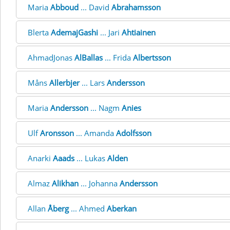
Maria
Abboud
... David
Abrahamsson
Blerta
AdemajGashi
... Jari
Ahtiainen
AhmadJonas
AlBallas
... Frida
Albertsson
Måns
Allerbjer
... Lars
Andersson
Maria
Andersson
... Nagm
Anies
Ulf
Aronsson
... Amanda
Adolfsson
Anarki
Aaads
... Lukas
Alden
Almaz
Alikhan
... Johanna
Andersson
Allan
Åberg
... Ahmed
Aberkan