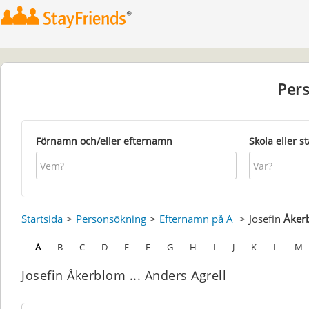
Per
Förnamn och/eller efternamn
Skola eller s
Startsida
Personsökning
Efternamn på A
Josefin
Åker
A
B
C
D
E
F
G
H
I
J
K
L
M
Josefin Åkerblom ... Anders Agrell