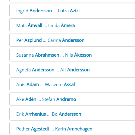
Ingrid
Andersson
... Luiza
Azizi
Mats
Åmvall
... Linda
Amera
Per
Asplund
... Carina
Andersson
Susanna
Abrahmsen
... Nils
Åkesson
Agneta
Andersson
... Alf
Andersson
Anis
Adam
... Waseem
Assaf
Åke
Adén
... Stefan
Andremo
Erik
Arrhenius
... Bo
Andersson
Pether
Agestedt
... Karin
Amnehagen