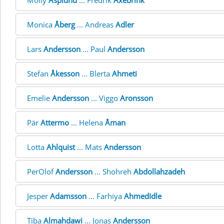
Molly
Asplund
... Fredrik
Axebrink
Monica
Åberg
... Andreas
Adler
Lars
Andersson
... Paul
Andersson
Stefan
Åkesson
... Blerta
Ahmeti
Emelie
Andersson
... Viggo
Aronsson
Pär
Attermo
... Helena
Åman
Lotta
Ahlquist
... Mats
Andersson
PerOlof
Andersson
... Shohreh
Abdollahzadeh
Jesper
Adamsson
... Farhiya
AhmedIdle
Tiba
Almahdawi
... Jonas
Andersson