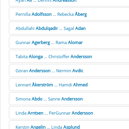
Ayan
Ali
... Dennis
Andreasson
Pernilla
Adolfsson
... Rebecka
Åberg
Abdullahi
Abdulqadir
... Sagal
Adan
Gunnar
Agerberg
... Rama
Alomar
Tabita
Alonga
... Christoffer
Andersson
Göran
Andersson
... Nermin
Avdic
Lennart
Åkerström
... Hamdi
Ahmed
Simona
Abdo
... Sanne
Andersson
Linda
Arntsen
... PerGunnar
Andersson
Kerstin
Angelin
... Linda
Asplund