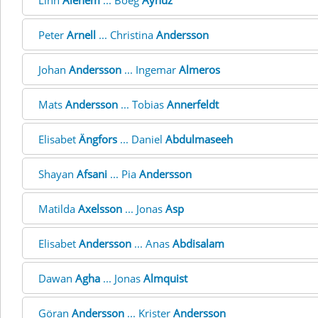
Linn
Alehem
... Boeg
Aynuz
Peter
Arnell
... Christina
Andersson
Johan
Andersson
... Ingemar
Almeros
Mats
Andersson
... Tobias
Annerfeldt
Elisabet
Ängfors
... Daniel
Abdulmaseeh
Shayan
Afsani
... Pia
Andersson
Matilda
Axelsson
... Jonas
Asp
Elisabet
Andersson
... Anas
Abdisalam
Dawan
Agha
... Jonas
Almquist
Göran
Andersson
... Krister
Andersson