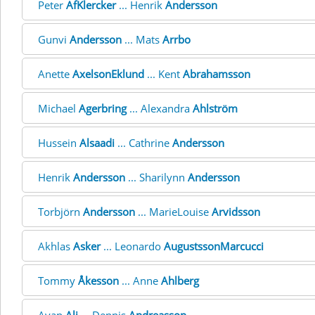
Peter
AfKlercker
... Henrik
Andersson
Gunvi
Andersson
... Mats
Arrbo
Anette
AxelsonEklund
... Kent
Abrahamsson
Michael
Agerbring
... Alexandra
Ahlström
Hussein
Alsaadi
... Cathrine
Andersson
Henrik
Andersson
... Sharilynn
Andersson
Torbjörn
Andersson
... MarieLouise
Arvidsson
Akhlas
Asker
... Leonardo
AugustssonMarcucci
Tommy
Åkesson
... Anne
Ahlberg