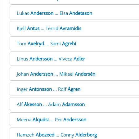
Lukas
Andersson
... Elsa
Andetason
Kjell
Antus
... Terrid
Avramidis
Tom
Axelryd
... Sami
Agrebi
Linus
Andersson
... Viveca
Adler
Johan
Andersson
... Mikael
Andersén
Inger
Antonsson
... Rolf
Ågren
Alf
Åkesson
... Adam
Adamsson
Meena
Alqudsi
... Per
Andersson
Hamzeh
Abozeed
... Conny
Alderborg