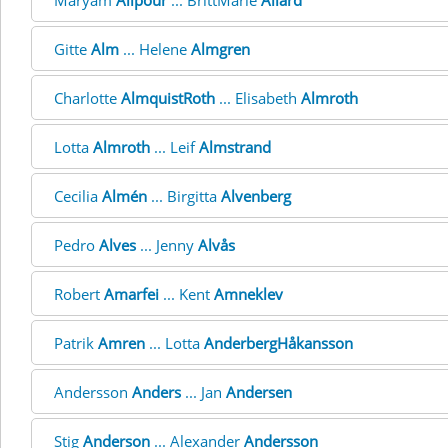
Maryam
Alipour
... BrittMarie
Allard
Gitte
Alm
... Helene
Almgren
Charlotte
AlmquistRoth
... Elisabeth
Almroth
Lotta
Almroth
... Leif
Almstrand
Cecilia
Almén
... Birgitta
Alvenberg
Pedro
Alves
... Jenny
Alvås
Robert
Amarfei
... Kent
Amneklev
Patrik
Amren
... Lotta
AnderbergHåkansson
Andersson
Anders
... Jan
Andersen
Stig
Anderson
... Alexander
Andersson