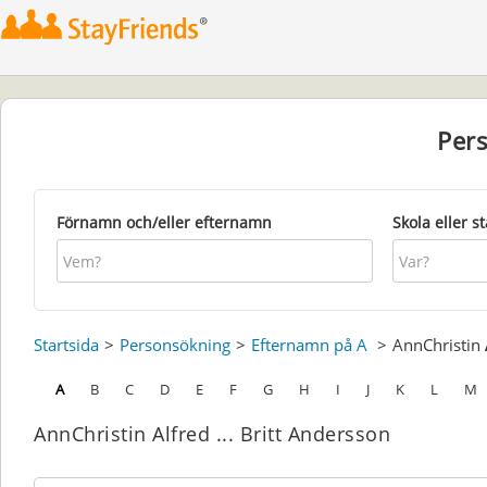
Per
Förnamn och/eller efternamn
Skola eller s
Startsida
Personsökning
Efternamn på A
AnnChristin
A
B
C
D
E
F
G
H
I
J
K
L
M
AnnChristin Alfred ... Britt Andersson