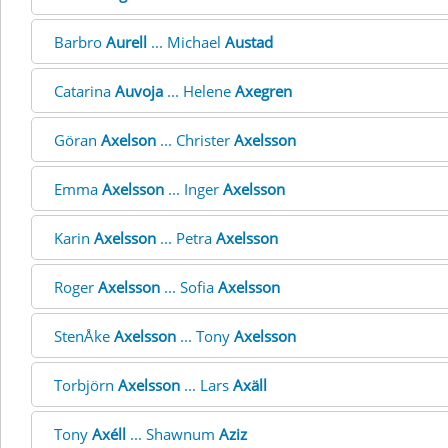
Barbro
Aurell
... Michael
Austad
Catarina
Auvoja
... Helene
Axegren
Göran
Axelson
... Christer
Axelsson
Emma
Axelsson
... Inger
Axelsson
Karin
Axelsson
... Petra
Axelsson
Roger
Axelsson
... Sofia
Axelsson
StenÅke
Axelsson
... Tony
Axelsson
Torbjörn
Axelsson
... Lars
Axäll
Tony
Axéll
... Shawnum
Aziz