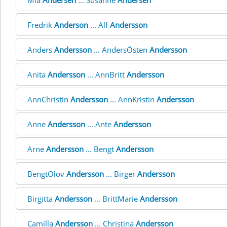
Mia
Andersen
... Susanne
Andersen
Fredrik
Anderson
... Alf
Andersson
Anders
Andersson
... AndersÖsten
Andersson
Anita
Andersson
... AnnBritt
Andersson
AnnChristin
Andersson
... AnnKristin
Andersson
Anne
Andersson
... Ante
Andersson
Arne
Andersson
... Bengt
Andersson
BengtOlov
Andersson
... Birger
Andersson
Birgitta
Andersson
... BrittMarie
Andersson
Camilla
Andersson
... Christina
Andersson