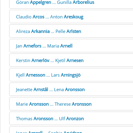
Göran
Appelgren
... Gunilla
Arborelius
Claudio
Arcos
... Anton
Areskoug
Alireza
Arkannia
... Pelle
Arlsten
Jan
Arnefors
... Maria
Arnell
Kerstin
Arnerlöv
... Kjetil
Arnesen
Kjell
Arnesson
... Lars
Arningsjö
Jeanette
Arnstål
... Lena
Aronsson
Marie
Aronsson
... Therese
Aronsson
Thomas
Aronsson
... Ulf
Aronzon