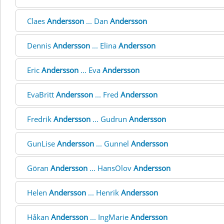
Claes
Andersson
... Dan
Andersson
Dennis
Andersson
... Elina
Andersson
Eric
Andersson
... Eva
Andersson
EvaBritt
Andersson
... Fred
Andersson
Fredrik
Andersson
... Gudrun
Andersson
GunLise
Andersson
... Gunnel
Andersson
Göran
Andersson
... HansOlov
Andersson
Helen
Andersson
... Henrik
Andersson
Håkan
Andersson
... IngMarie
Andersson