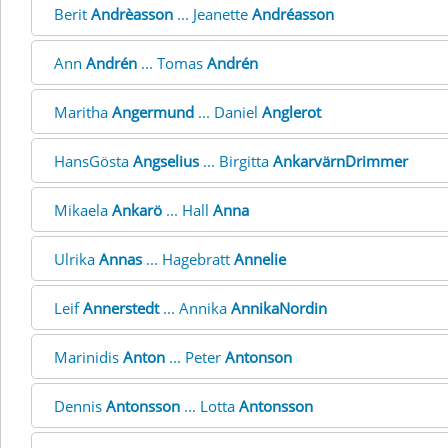
Berit
Andrèasson
... Jeanette
Andréasson
Ann
Andrén
... Tomas
Andrén
Maritha
Angermund
... Daniel
Anglerot
HansGösta
Angselius
... Birgitta
AnkarvärnDrimmer
Mikaela
Ankarö
... Hall
Anna
Ulrika
Annas
... Hagebratt
Annelie
Leif
Annerstedt
... Annika
AnnikaNordin
Marinidis
Anton
... Peter
Antonson
Dennis
Antonsson
... Lotta
Antonsson