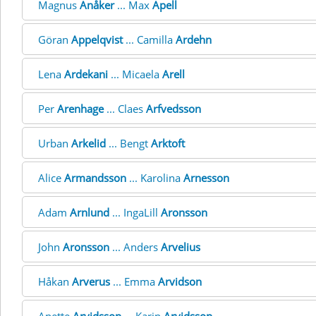
Magnus
Anåker
... Max
Apell
Göran
Appelqvist
... Camilla
Ardehn
Lena
Ardekani
... Micaela
Arell
Per
Arenhage
... Claes
Arfvedsson
Urban
Arkelid
... Bengt
Arktoft
Alice
Armandsson
... Karolina
Arnesson
Adam
Arnlund
... IngaLill
Aronsson
John
Aronsson
... Anders
Arvelius
Håkan
Arverus
... Emma
Arvidson