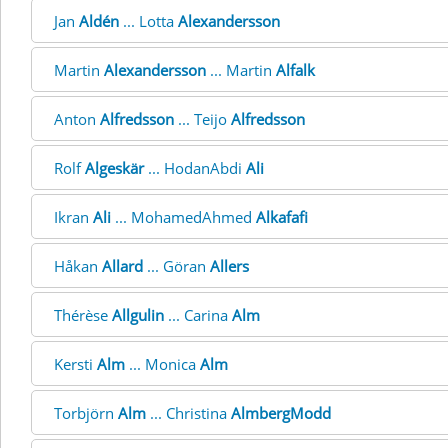
Jan
Aldén
... Lotta
Alexandersson
Martin
Alexandersson
... Martin
Alfalk
Anton
Alfredsson
... Teijo
Alfredsson
Rolf
Algeskär
... HodanAbdi
Ali
Ikran
Ali
... MohamedAhmed
Alkafafi
Håkan
Allard
... Göran
Allers
Thérèse
Allgulin
... Carina
Alm
Kersti
Alm
... Monica
Alm
Torbjörn
Alm
... Christina
AlmbergModd