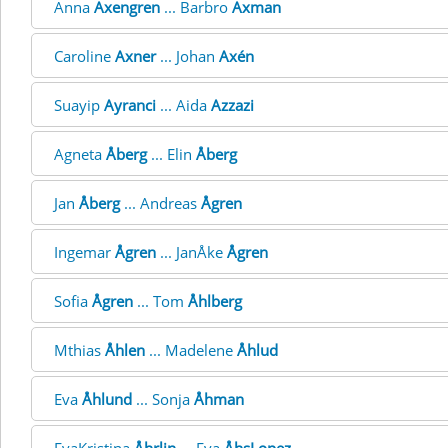
Anna
Axengren
... Barbro
Axman
Caroline
Axner
... Johan
Axén
Suayip
Ayranci
... Aida
Azzazi
Agneta
Åberg
... Elin
Åberg
Jan
Åberg
... Andreas
Ågren
Ingemar
Ågren
... JanÅke
Ågren
Sofia
Ågren
... Tom
Åhlberg
Mthias
Åhlen
... Madelene
Åhlud
Eva
Åhlund
... Sonja
Åhman