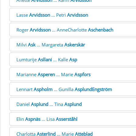
Anette
Arvidsson
... Karin
Arvidsson
Lasse
Arvidsson
... Petri
Arvidsson
Roger
Arvidsson
... AnneCharlotte
Aschenbach
Milvi
Ask
... Margareta
Askerskär
Lumturije
Asllani
... Kalle
Asp
Marianne
Asperen
... Marie
Aspfors
Lennart
Aspholm
... Gunilla
AsplundEngström
Daniel
Asplund
... Tina
Asplund
Elin
Aspnäs
... Lisa
Asserståhl
Charlotta
Asterlind
... Marie
Atteblad