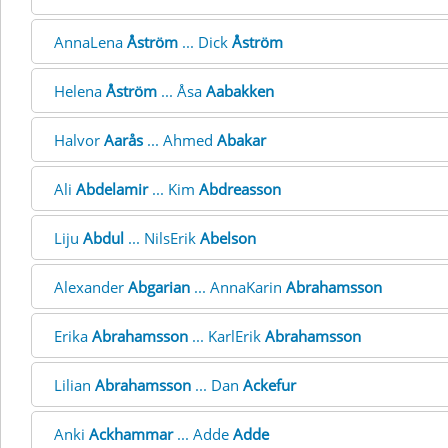
AnnaLena
Åström
... Dick
Åström
Helena
Åström
... Åsa
Aabakken
Halvor
Aarås
... Ahmed
Abakar
Ali
Abdelamir
... Kim
Abdreasson
Liju
Abdul
... NilsErik
Abelson
Alexander
Abgarian
... AnnaKarin
Abrahamsson
Erika
Abrahamsson
... KarlErik
Abrahamsson
Lilian
Abrahamsson
... Dan
Ackefur
Anki
Ackhammar
... Adde
Adde