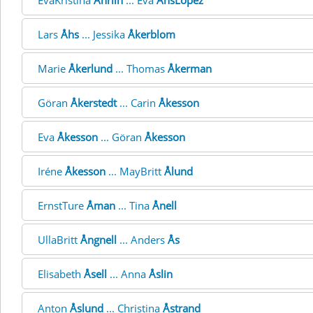
EvaKristina
Åhrlin
... Eva
ÅhsLopez
Lars
Åhs
... Jessika
Åkerblom
Marie
Åkerlund
... Thomas
Åkerman
Göran
Åkerstedt
... Carin
Åkesson
Eva
Åkesson
... Göran
Åkesson
Iréne
Åkesson
... MayBritt
Ålund
ErnstTure
Åman
... Tina
Ånell
UllaBritt
Ångnell
... Anders
Ås
Elisabeth
Åsell
... Anna
Åslin
Anton
Åslund
... Christina
Åstrand