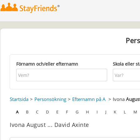
Per
Förnamn och/eller efternamn
Skola eller s
Startsida
Personsökning
Efternamn på A
Ivona
Augus
A
B
C
D
E
F
G
H
I
J
K
L
M
Ivona August ... David Axinte