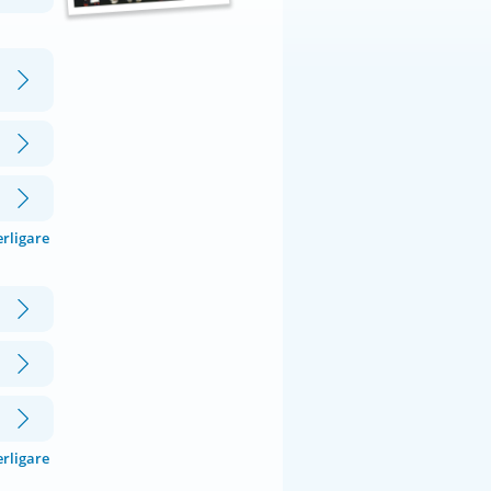
erligare
erligare