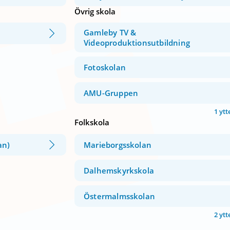
Övrig skola
Gamleby TV &
Videoproduktionsutbildning
Fotoskolan
AMU-Gruppen
1 ytt
Folkskola
an)
Marieborgsskolan
Dalhemskyrkskola
Östermalmsskolan
2 ytt