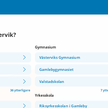
ervik?
Gymnasium
Västerviks Gymnasium
Gamlebygymnasiet
Valstadskolan
36 ytterligare
7 ytt
Yrkesskola
Riksyrkesskolan i Gamleby