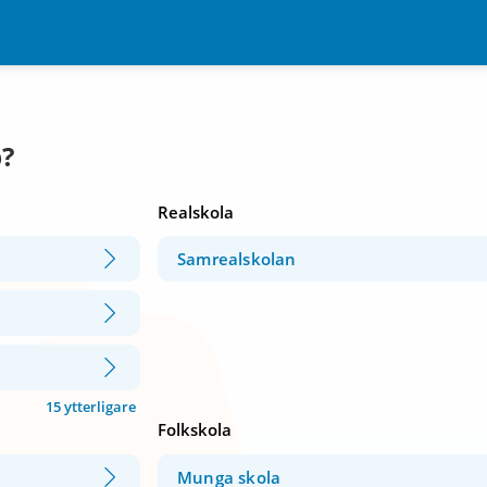
p?
Realskola
Samrealskolan
15 ytterligare
Folkskola
Munga skola