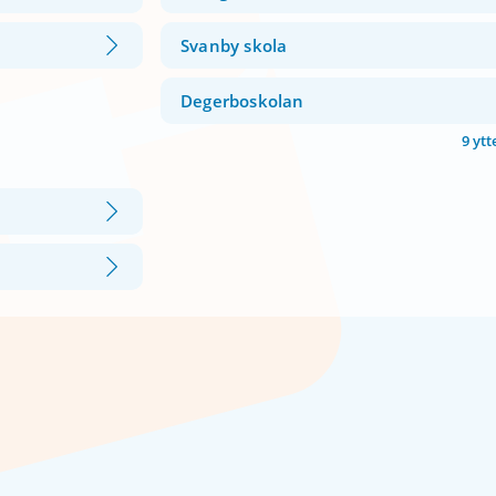
Svanby skola
Degerboskolan
9 ytt