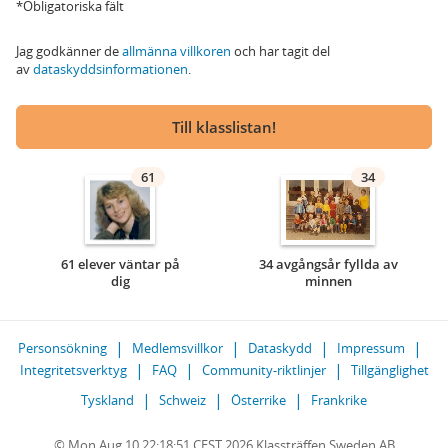
*Obligatoriska fält
Jag godkänner de
allmänna villkoren
och har tagit del
av
dataskyddsinformationen
.
Till klasslistan!
61
34
61 elever väntar på
34 avgångsår fyllda av
dig
minnen
Personsökning
Medlemsvillkor
Dataskydd
Impressum
Integritetsverktyg
FAQ
Community-riktlinjer
Tillgänglighet
Tyskland
Schweiz
Österrike
Frankrike
© Mon Aug 10 22:18:51 CEST 2026 Klassträffen Sweden AB