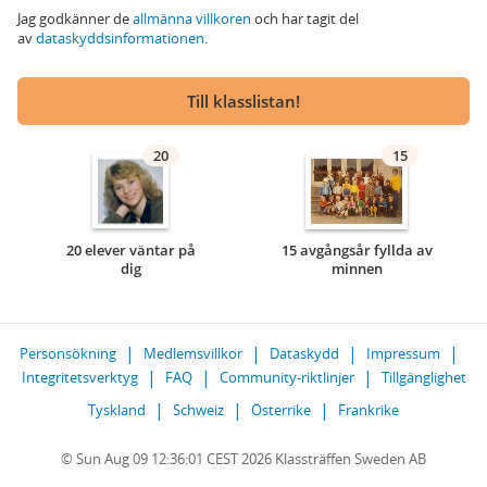
Jag godkänner de
allmänna villkoren
och har tagit del
av
dataskyddsinformationen
.
Till klasslistan!
20
15
20 elever väntar på
15 avgångsår fyllda av
dig
minnen
Personsökning
Medlemsvillkor
Dataskydd
Impressum
Integritetsverktyg
FAQ
Community-riktlinjer
Tillgänglighet
Tyskland
Schweiz
Österrike
Frankrike
© Sun Aug 09 12:36:01 CEST 2026 Klassträffen Sweden AB