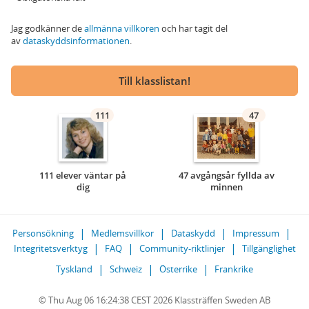
Jag godkänner de
allmänna villkoren
och har tagit del
av
dataskyddsinformationen
.
Till klasslistan!
111
47
111 elever väntar på
47 avgångsår fyllda av
dig
minnen
Personsökning
Medlemsvillkor
Dataskydd
Impressum
Integritetsverktyg
FAQ
Community-riktlinjer
Tillgänglighet
Tyskland
Schweiz
Österrike
Frankrike
© Thu Aug 06 16:24:38 CEST 2026 Klassträffen Sweden AB