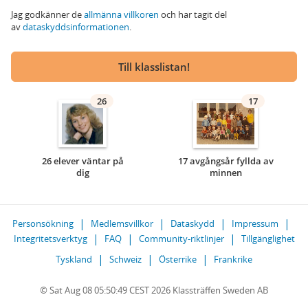
Jag godkänner de
allmänna villkoren
och har tagit del
av
dataskyddsinformationen
.
Till klasslistan!
26
17
26 elever väntar på
17 avgångsår fyllda av
dig
minnen
Personsökning
Medlemsvillkor
Dataskydd
Impressum
Integritetsverktyg
FAQ
Community-riktlinjer
Tillgänglighet
Tyskland
Schweiz
Österrike
Frankrike
© Sat Aug 08 05:50:49 CEST 2026 Klassträffen Sweden AB