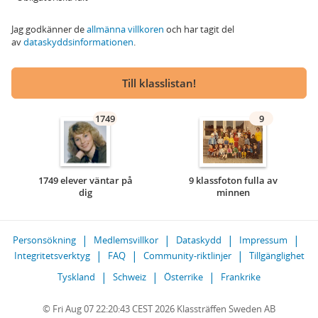
Jag godkänner de
allmänna villkoren
och har tagit del
av
dataskyddsinformationen
.
Till klasslistan!
1749
9
1749 elever väntar på
9 klassfoton fulla av
dig
minnen
Personsökning
Medlemsvillkor
Dataskydd
Impressum
Integritetsverktyg
FAQ
Community-riktlinjer
Tillgänglighet
Tyskland
Schweiz
Österrike
Frankrike
© Fri Aug 07 22:20:43 CEST 2026 Klassträffen Sweden AB