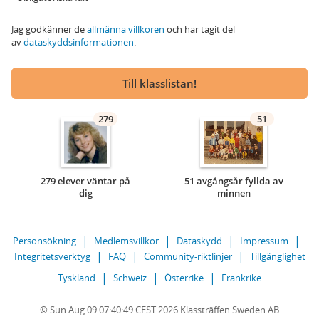
Jag godkänner de
allmänna villkoren
och har tagit del
av
dataskyddsinformationen
.
Till klasslistan!
279
51
279 elever väntar på
51 avgångsår fyllda av
dig
minnen
Personsökning
Medlemsvillkor
Dataskydd
Impressum
Integritetsverktyg
FAQ
Community-riktlinjer
Tillgänglighet
Tyskland
Schweiz
Österrike
Frankrike
© Sun Aug 09 07:40:49 CEST 2026 Klassträffen Sweden AB