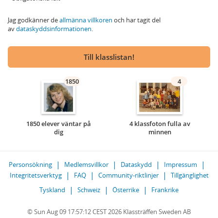
Jag godkänner de
allmänna villkoren
och har tagit del
av
dataskyddsinformationen
.
Till klasslistan!
1850
4
1850 elever väntar på
4 klassfoton fulla av
dig
minnen
Personsökning
Medlemsvillkor
Dataskydd
Impressum
Integritetsverktyg
FAQ
Community-riktlinjer
Tillgänglighet
Tyskland
Schweiz
Österrike
Frankrike
© Sun Aug 09 17:57:12 CEST 2026 Klassträffen Sweden AB