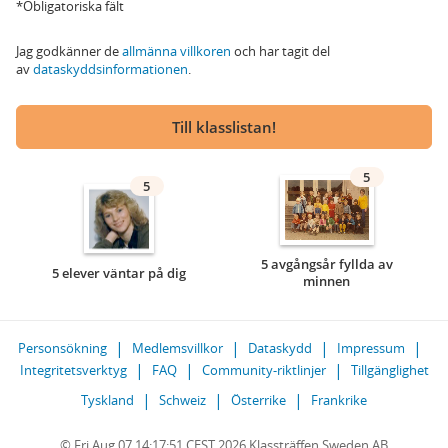
*Obligatoriska fält
Jag godkänner de
allmänna villkoren
och har tagit del
av
dataskyddsinformationen
.
Till klasslistan!
5
5
5 avgångsår fyllda av
5 elever väntar på dig
minnen
Personsökning
Medlemsvillkor
Dataskydd
Impressum
Integritetsverktyg
FAQ
Community-riktlinjer
Tillgänglighet
Tyskland
Schweiz
Österrike
Frankrike
© Fri Aug 07 14:17:51 CEST 2026 Klassträffen Sweden AB