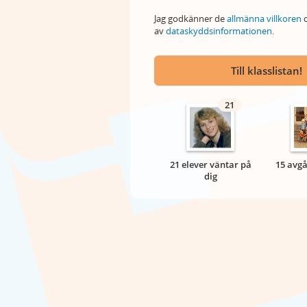
Jag godkänner de
allmänna villkoren
o
av
dataskyddsinformationen
.
Till klasslistan!
21
21 elever väntar på
15 avgå
dig