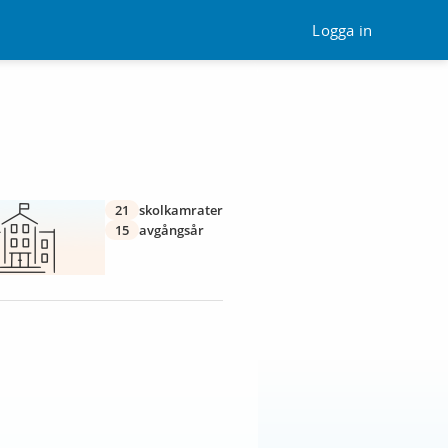
Logga in
21
skolkamrater
15
avgångsår