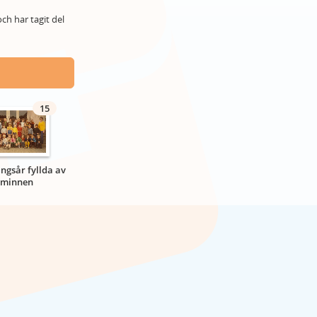
ch har tagit del
15
ngsår fyllda av
minnen