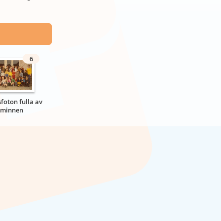
6
sfoton fulla av
minnen