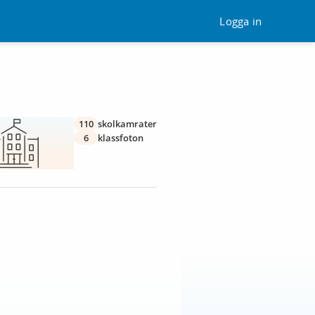
Logga in
110
skolkamrater
6
klassfoton