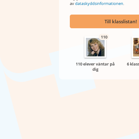
av
dataskyddsinformationen
.
Till klasslistan!
110
110 elever väntar på
6 klas
dig