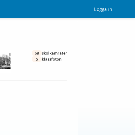
Logga in
68
skolkamrater
5
klassfoton