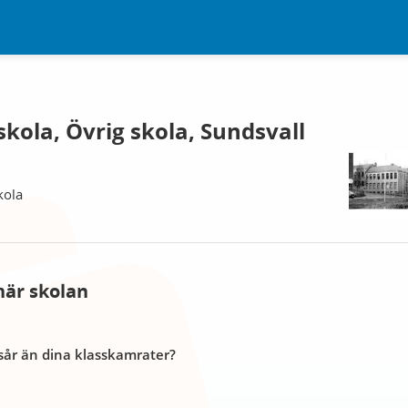
kola, Övrig skola, Sundsvall
kola
här skolan
år än dina klasskamrater?