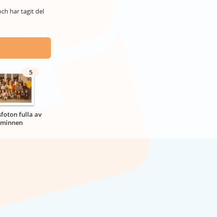
ch har tagit del
5
sfoton fulla av
minnen