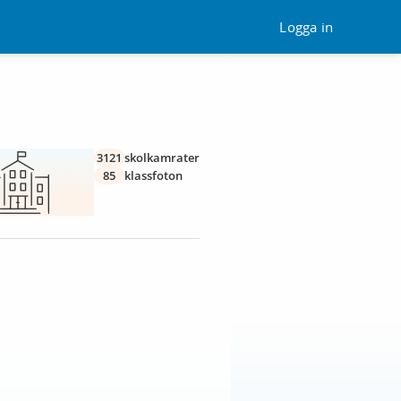
Logga in
3121
skolkamrater
85
klassfoton