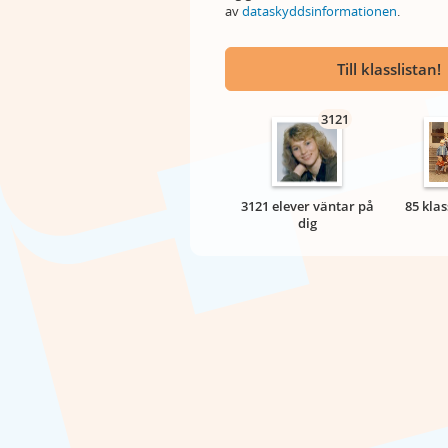
av
dataskyddsinformationen
.
Till klasslistan!
3121
3121 elever väntar på
85 klas
dig