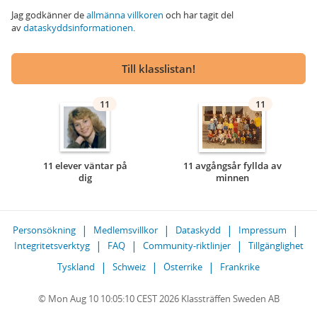
Jag godkänner de
allmänna villkoren
och har tagit del
av
dataskyddsinformationen
.
Till klasslistan!
11
11
11 elever väntar på
11 avgångsår fyllda av
dig
minnen
Personsökning
Medlemsvillkor
Dataskydd
Impressum
Integritetsverktyg
FAQ
Community-riktlinjer
Tillgänglighet
Tyskland
Schweiz
Österrike
Frankrike
© Mon Aug 10 10:05:10 CEST 2026 Klassträffen Sweden AB