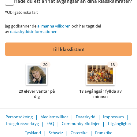
Hade du ett annat avgångsår än dina klasskamrater?
*Obligatoriska fält
Jag godkänner de
allmänna villkoren
och har tagit del
av
dataskyddsinformationen
.
Till klasslistan!
20
18
20 elever väntar på
18 avgångsår fyllda av
dig
minnen
Personsökning
Medlemsvillkor
Dataskydd
Impressum
Integritetsverktyg
FAQ
Community-riktlinjer
Tillgänglighet
Tyskland
Schweiz
Österrike
Frankrike