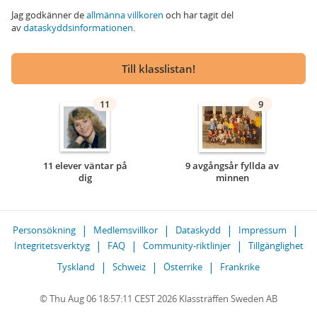
Jag godkänner de
allmänna villkoren
och har tagit del
av
dataskyddsinformationen
.
Till klasslistan!
11
9
11 elever väntar på
9 avgångsår fyllda av
dig
minnen
Personsökning
Medlemsvillkor
Dataskydd
Impressum
Integritetsverktyg
FAQ
Community-riktlinjer
Tillgänglighet
Tyskland
Schweiz
Österrike
Frankrike
© Thu Aug 06 18:57:11 CEST 2026 Klassträffen Sweden AB