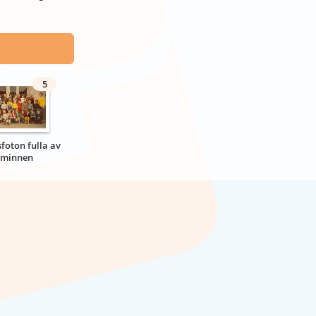
5
sfoton fulla av
minnen