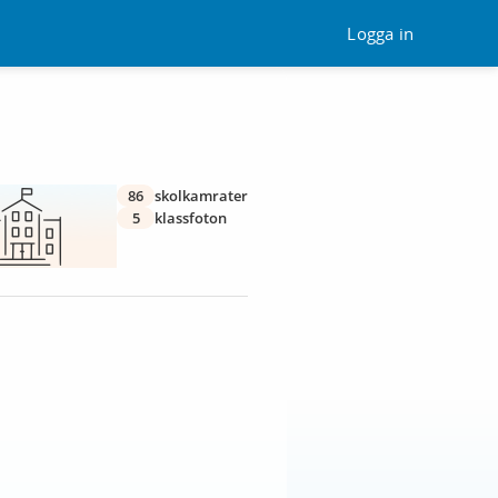
Logga in
86
skolkamrater
5
klassfoton