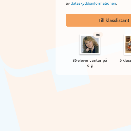
av
dataskyddsinformationen
.
Till klasslistan!
86
86 elever väntar på
5 klas
dig