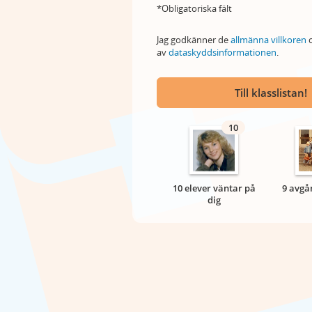
*Obligatoriska fält
Jag godkänner de
allmänna villkoren
o
av
dataskyddsinformationen
.
Till klasslistan!
10
10 elever väntar på
9 avgå
dig