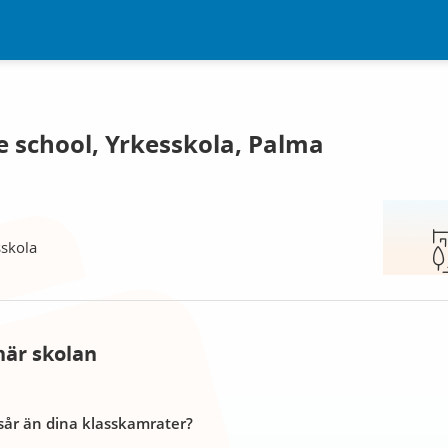
e school, Yrkesskola, Palma
sskola
här skolan
år än dina klasskamrater?