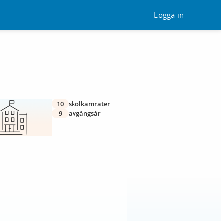
Logga in
10
skolkamrater
9
avgångsår