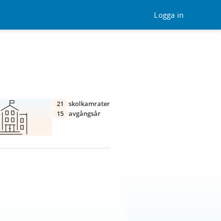
Logga in
21
skolkamrater
15
avgångsår