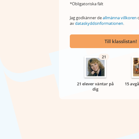
*Obligatoriska fält
Jag godkänner de
allmänna villkoren
o
av
dataskyddsinformationen
.
Till klasslistan!
21
21 elever väntar på
15 avgå
dig