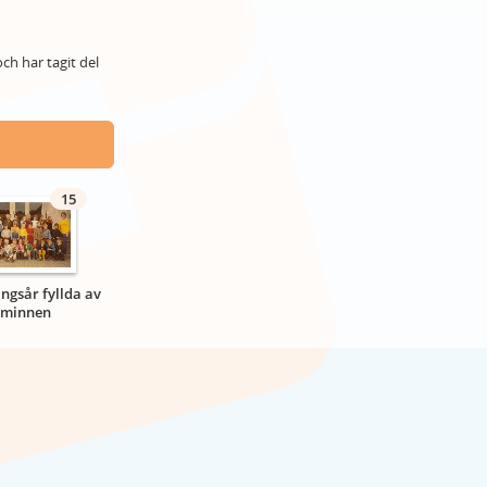
ch har tagit del
15
ngsår fyllda av
minnen