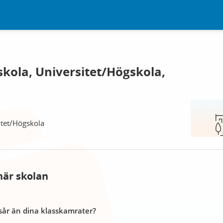
kola, Universitet/Högskola,
itet/Högskola
här skolan
år än dina klasskamrater?