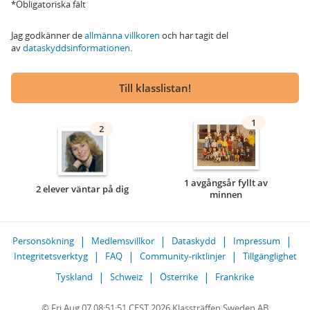
*Obligatoriska fält
Jag godkänner de
allmänna villkoren
och har tagit del
av
dataskyddsinformationen
.
Till klasslistan!
1
2
1 avgångsår fyllt av
2 elever väntar på dig
minnen
Personsökning
Medlemsvillkor
Dataskydd
Impressum
Integritetsverktyg
FAQ
Community-riktlinjer
Tillgänglighet
Tyskland
Schweiz
Österrike
Frankrike
© Fri Aug 07 08:51:51 CEST 2026 Klassträffen Sweden AB