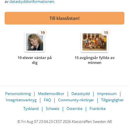
av
dataskyddsinformationen
.
Till klasslistan!
19
15
19 elever väntar på
15 avgångsår fyllda av
dig
minnen
Personsökning
Medlemsvillkor
Dataskydd
Impressum
Integritetsverktyg
FAQ
Community-riktlinjer
Tillgänglighet
Tyskland
Schweiz
Österrike
Frankrike
© Fri Aug 07 23:04:23 CEST 2026 Klassträffen Sweden AB