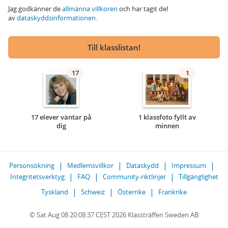
Jag godkänner de
allmänna villkoren
och har tagit del
av
dataskyddsinformationen
.
Till klasslistan!
17
1
17 elever väntar på
1 klassfoto fyllt av
dig
minnen
Personsökning
Medlemsvillkor
Dataskydd
Impressum
Integritetsverktyg
FAQ
Community-riktlinjer
Tillgänglighet
Tyskland
Schweiz
Österrike
Frankrike
© Sat Aug 08 20:08:37 CEST 2026 Klassträffen Sweden AB