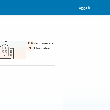
Logga in
119
skolkamrater
3
klassfoton