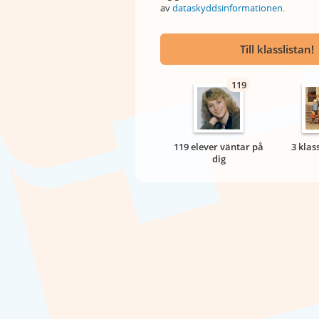
av
dataskyddsinformationen
.
Till klasslistan!
119
119 elever väntar på
3 klas
dig