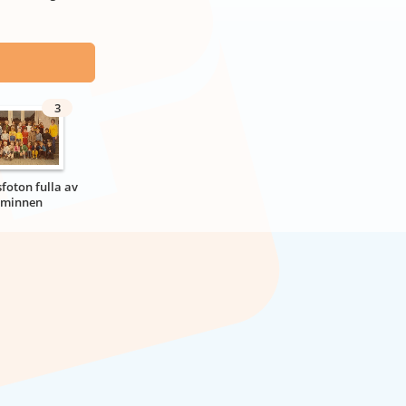
3
sfoton fulla av
minnen