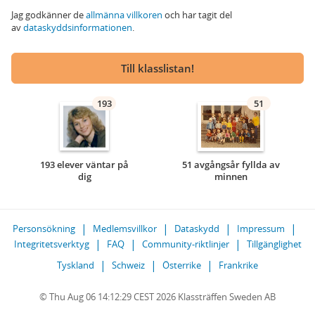
Jag godkänner de
allmänna villkoren
och har tagit del
av
dataskyddsinformationen
.
Till klasslistan!
193
51
193 elever väntar på
51 avgångsår fyllda av
dig
minnen
Personsökning
Medlemsvillkor
Dataskydd
Impressum
Integritetsverktyg
FAQ
Community-riktlinjer
Tillgänglighet
Tyskland
Schweiz
Österrike
Frankrike
© Thu Aug 06 14:12:29 CEST 2026 Klassträffen Sweden AB