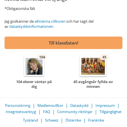
*Obligatoriska fält
Jag godkänner de
allmänna villkoren
och har tagit del
av
dataskyddsinformationen
.
Till klasslistan!
104
45
104 elever väntar på
45 avgångsår fyllda av
dig
minnen
Personsökning
Medlemsvillkor
Dataskydd
Impressum
Integritetsverktyg
FAQ
Community-riktlinjer
Tillgänglighet
Tyskland
Schweiz
Österrike
Frankrike