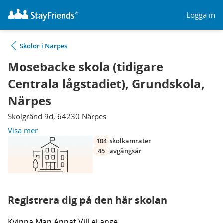
Logga in
Skolor i Närpes
Mosebacke skola (tidigare
Centrala lågstadiet), Grundskola,
Närpes
Skolgränd 9d, 64230 Närpes
Visa mer
104
skolkamrater
45
avgångsår
Registrera dig på den här skolan
Kvinna
Man
Annat
Vill ej ange