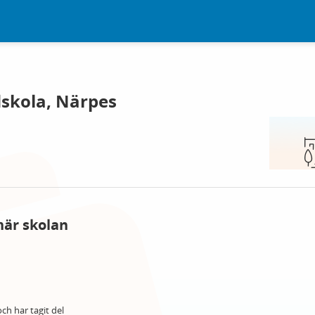
dskola, Närpes
här skolan
ch har tagit del