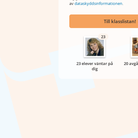
av
dataskyddsinformationen
.
Till klasslistan!
23
23 elever väntar på
20 avgå
dig