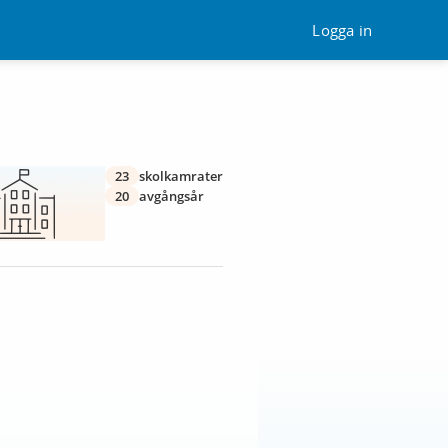
Logga in
23
skolkamrater
20
avgångsår