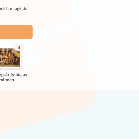
ch har tagit del
4
gsår fyllda av
minnen