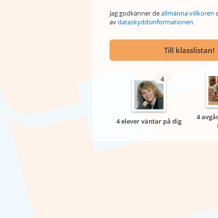
Jag godkänner de
allmänna villkoren
o
av
dataskyddsinformationen
.
Till klasslistan!
4
4 avgån
4 elever väntar på dig