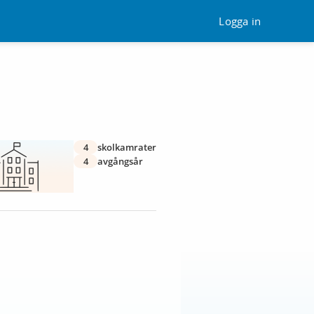
Logga in
4
skolkamrater
4
avgångsår