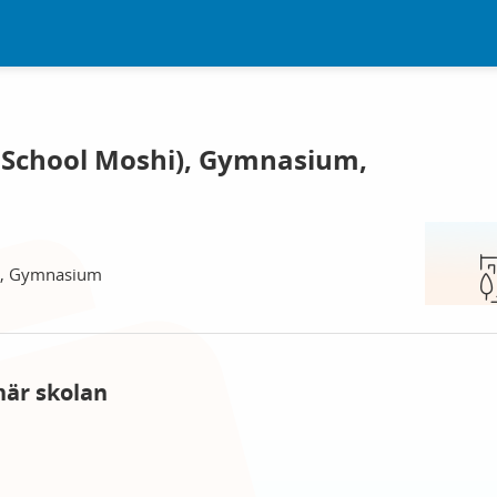
l School Moshi), Gymnasium,
i), Gymnasium
här skolan