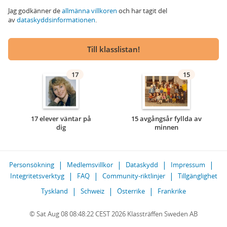
Jag godkänner de
allmänna villkoren
och har tagit del
av
dataskyddsinformationen
.
Till klasslistan!
17
15
17 elever väntar på
15 avgångsår fyllda av
dig
minnen
Personsökning
Medlemsvillkor
Dataskydd
Impressum
Integritetsverktyg
FAQ
Community-riktlinjer
Tillgänglighet
Tyskland
Schweiz
Österrike
Frankrike
© Sat Aug 08 08:48:22 CEST 2026 Klassträffen Sweden AB