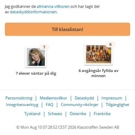
Jag godkänner de
allmänna villkoren
och har tagit del
av
dataskyddsinformationen
.
Till klasslistan!
6
7
6 avgångsår fyllda av
7 elever väntar på dig
minnen
Personsökning
Medlemsvillkor
Dataskydd
Impressum
Integritetsverktyg
FAQ
Community-riktlinjer
Tillgänglighet
Tyskland
Schweiz
Österrike
Frankrike
© Mon Aug 10 07:28:52 CEST 2026 Klassträffen Sweden AB