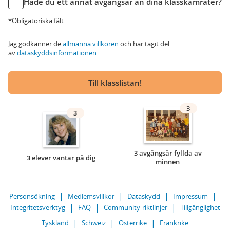
Hade du ett annat avgångsår än dina klasskamrater?
*Obligatoriska fält
Jag godkänner de
allmänna villkoren
och har tagit del
av
dataskyddsinformationen
.
Till klasslistan!
3
3
3 avgångsår fyllda av
3 elever väntar på dig
minnen
Personsökning
Medlemsvillkor
Dataskydd
Impressum
Integritetsverktyg
FAQ
Community-riktlinjer
Tillgänglighet
Tyskland
Schweiz
Österrike
Frankrike