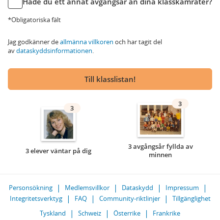
Hade du ett annat avgångsår än dina klasskamrater?
*Obligatoriska fält
Jag godkänner de
allmänna villkoren
och har tagit del
av
dataskyddsinformationen
.
Till klasslistan!
3
3
3 avgångsår fyllda av
3 elever väntar på dig
minnen
Personsökning
Medlemsvillkor
Dataskydd
Impressum
Integritetsverktyg
FAQ
Community-riktlinjer
Tillgänglighet
Tyskland
Schweiz
Österrike
Frankrike