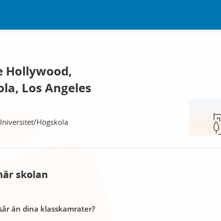
e Hollywood,
la, Los Angeles
Universitet/Högskola
här skolan
år än dina klasskamrater?