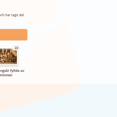
ch har tagit del
22
ngsår fyllda av
minnen