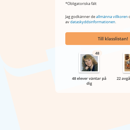
*Obligatoriska fält
Jag godkänner de
allmänna villkoren
o
av
dataskyddsinformationen
.
Till klasslistan!
48
48 elever väntar på
22 avgå
dig