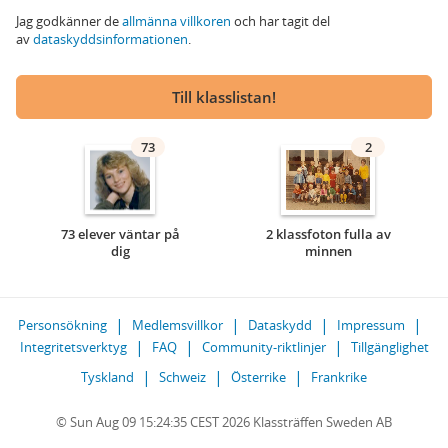
Jag godkänner de
allmänna villkoren
och har tagit del
av
dataskyddsinformationen
.
Till klasslistan!
73
2
73 elever väntar på
2 klassfoton fulla av
dig
minnen
Personsökning
Medlemsvillkor
Dataskydd
Impressum
Integritetsverktyg
FAQ
Community-riktlinjer
Tillgänglighet
Tyskland
Schweiz
Österrike
Frankrike
© Sun Aug 09 15:24:35 CEST 2026 Klassträffen Sweden AB