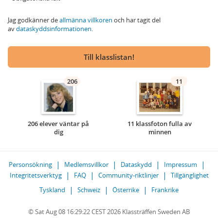
Jag godkänner de
allmänna villkoren
och har tagit del
av
dataskyddsinformationen
.
Till klasslistan!
206
11
206 elever väntar på
11 klassfoton fulla av
dig
minnen
Personsökning
Medlemsvillkor
Dataskydd
Impressum
Integritetsverktyg
FAQ
Community-riktlinjer
Tillgänglighet
Tyskland
Schweiz
Österrike
Frankrike
© Sat Aug 08 16:29:22 CEST 2026 Klassträffen Sweden AB