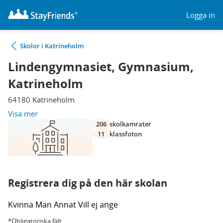
Logga in
Skolor i Katrineholm
Lindengymnasiet, Gymnasium,
Katrineholm
64180 Katrineholm
Visa mer
206
skolkamrater
11
klassfoton
Registrera dig på den här skolan
Kvinna
Man
Annat
Vill ej ange
*Obligatoriska fält