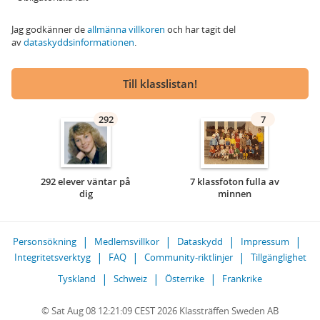
Jag godkänner de
allmänna villkoren
och har tagit del
av
dataskyddsinformationen
.
Till klasslistan!
292
7
292 elever väntar på
7 klassfoton fulla av
dig
minnen
Personsökning
Medlemsvillkor
Dataskydd
Impressum
Integritetsverktyg
FAQ
Community-riktlinjer
Tillgänglighet
Tyskland
Schweiz
Österrike
Frankrike
© Sat Aug 08 12:21:09 CEST 2026 Klassträffen Sweden AB