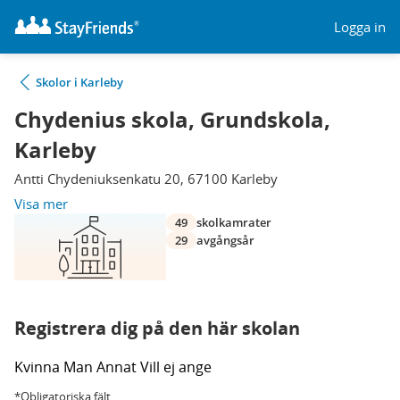
Logga in
Skolor i Karleby
Chydenius skola, Grundskola,
Karleby
Antti Chydeniuksenkatu 20, 67100 Karleby
Visa mer
49
skolkamrater
29
avgångsår
Registrera dig på den här skolan
Kvinna
Man
Annat
Vill ej ange
*Obligatoriska fält