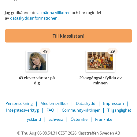
Jag godkänner de
allmänna villkoren
och har tagit del
av
dataskyddsinformationen
.
Till klasslistan!
49
29
49 elever väntar på
29 avgångsår fyllda av
dig
minnen
Personsökning
Medlemsvillkor
Dataskydd
Impressum
Integritetsverktyg
FAQ
Community-riktlinjer
Tillgänglighet
Tyskland
Schweiz
Österrike
Frankrike
© Thu Aug 06 08:54:31 CEST 2026 Klassträffen Sweden AB