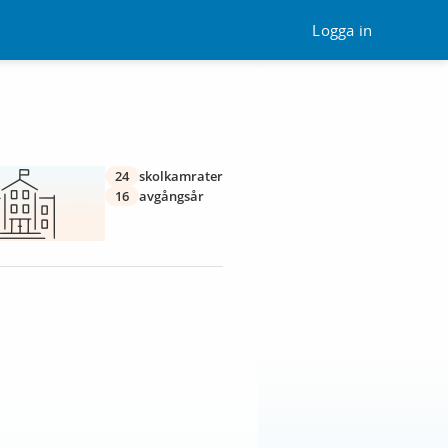
Logga in
24
skolkamrater
16
avgångsår