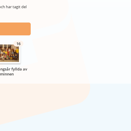
ch har tagit del
16
ngsår fyllda av
minnen