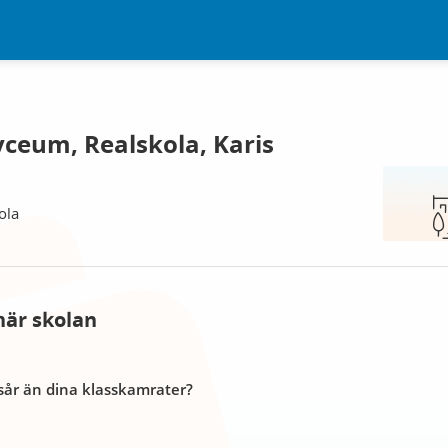
yceum, Realskola, Karis
ola
här skolan
år än dina klasskamrater?