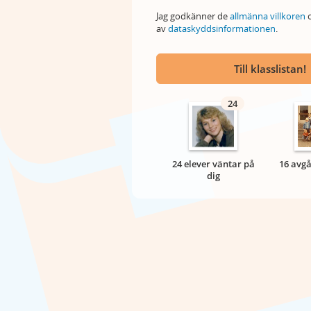
Jag godkänner de
allmänna villkoren
o
av
dataskyddsinformationen
.
Till klasslistan!
24
24 elever väntar på
16 avgå
dig