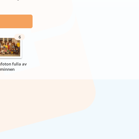
6
sfoton fulla av
minnen