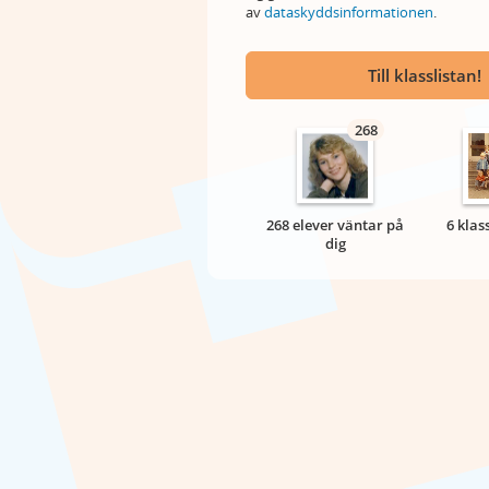
av
dataskyddsinformationen
.
Till klasslistan!
268
268 elever väntar på
6 klas
dig