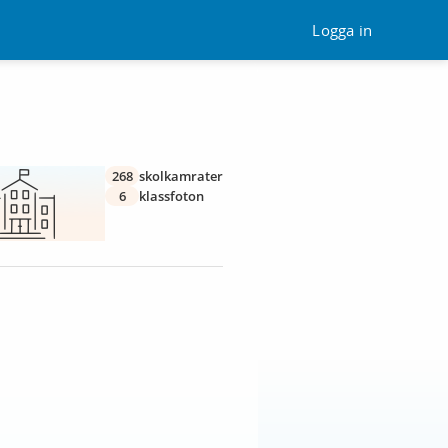
Logga in
268
skolkamrater
6
klassfoton