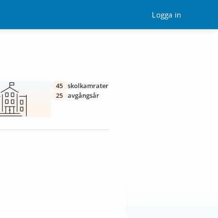
Logga in
45
skolkamrater
25
avgångsår