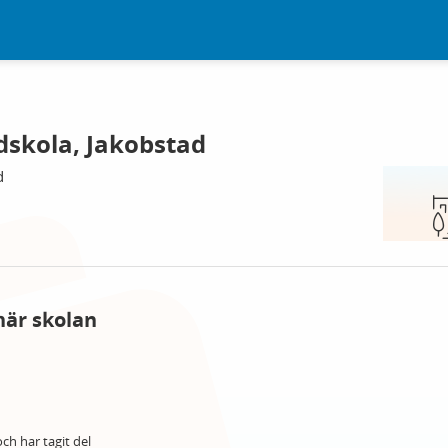
dskola, Jakobstad
d
här skolan
ch har tagit del