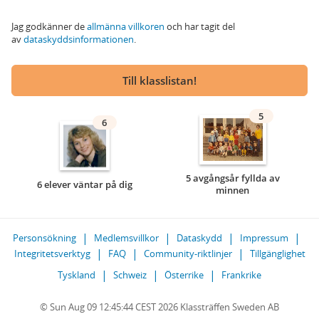
Jag godkänner de
allmänna villkoren
och har tagit del
av
dataskyddsinformationen
.
Till klasslistan!
5
6
5 avgångsår fyllda av
6 elever väntar på dig
minnen
Personsökning
Medlemsvillkor
Dataskydd
Impressum
Integritetsverktyg
FAQ
Community-riktlinjer
Tillgänglighet
Tyskland
Schweiz
Österrike
Frankrike
© Sun Aug 09 12:45:44 CEST 2026 Klassträffen Sweden AB