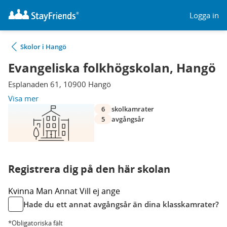
Logga in
Skolor i Hangö
Evangeliska folkhögskolan, Hangö
Esplanaden 61, 10900 Hangö
Visa mer
6
skolkamrater
5
avgångsår
Registrera dig på den här skolan
Kvinna
Man
Annat
Vill ej ange
Hade du ett annat avgångsår än dina klasskamrater?
*Obligatoriska fält